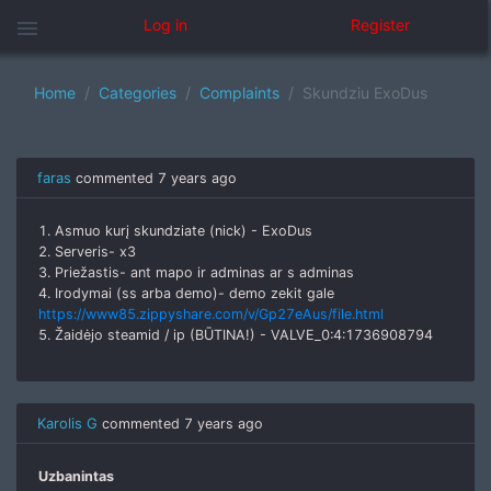
menu
Log in
Register
Home
Categories
Complaints
Skundziu ExoDus
faras
commented
7 years ago
1. Asmuo kurį skundziate (nick) - ExoDus
2. Serveris- x3
3. Priežastis- ant mapo ir adminas ar s adminas
4. Irodymai (ss arba demo)- demo zekit gale
https://www85.zippyshare.com/v/Gp27eAus/file.html
5. Žaidėjo steamid / ip (BŪTINA!) - VALVE_0:4:1736908794
Karolis G
commented
7 years ago
Uzbanintas