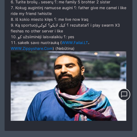
6. Turite brolių ، seserų ؟: me family 5 brohter 2 sister
7. Kokug augintinį namuose augini ؟: father give me camel i like
ride my friend !whistle
8. Iš kokio miesto kilęs ؟: me live now Iraq
9. Ką sportuoji؟ كيك لايكو؟ كوكي rezultatai؟ i play swarm X3
fleshas no other server i like
10. كو užsiiminėji laisvalaikiu ؟: yes
11. sakelk savo nuotrauką (
WWW.Failai.LT
،
WWW.Zippyshare.Com
) (Nebūtina)
chat_bubble_outline