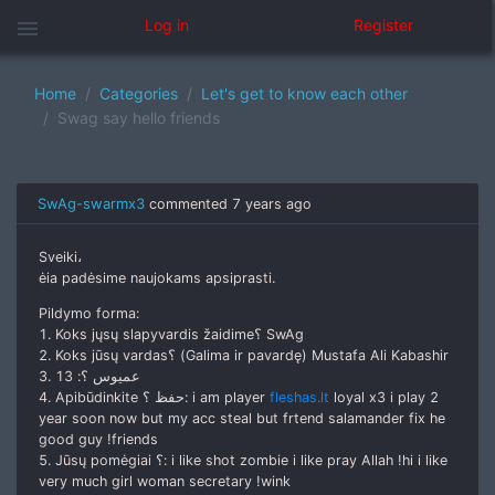
menu
Log in
Register
Home
Categories
Let's get to know each other
Swag say hello friends
SwAg-swarmx3
commented
7 years ago
Sveiki،
ėia padėsime naujokams apsiprasti.
Pildymo forma:
1. Koks jųsų slapyvardis žaidime؟ SwAg
2. Koks jūsų vardas؟ (Galima ir pavardę) Mustafa Ali Kabashir
3. عميوس ؟: 13
4. Apibūdinkite حفظ ؟: i am player
fleshas.lt
loyal x3 i play 2
year soon now but my acc steal but frtend salamander fix he
good guy !friends
5. Jūsų pomėgiai ؟: i like shot zombie i like pray Allah !hi i like
very much girl woman secretary !wink