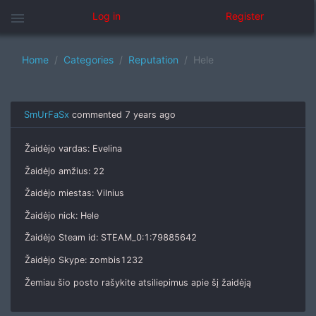
menu
Log in
Register
Home
Categories
Reputation
Hele
SmUrFaSx
commented
7 years ago
Žaidėjo vardas: Evelina
Žaidėjo amžius: 22
Žaidėjo miestas: Vilnius
Žaidėjo nick: Hele
Žaidėjo Steam id: STEAM_0:1:79885642
Žaidėjo Skype: zombis1232
Žemiau šio posto rašykite atsiliepimus apie šį žaidėją