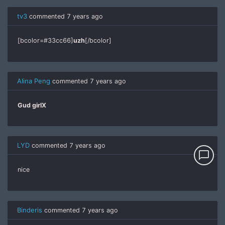
tv3
commented
7 years ago
[bcolor=#33cc66]
uzh
[/bcolor]
Alina Peng
commented
7 years ago
Gud girlX
LYD
commented
7 years ago
chat_bubble_outline
nice
Binderis
commented
7 years ago