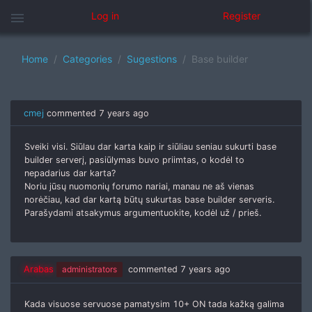
menu
Log in
Register
Home
Categories
Sugestions
Base builder
cmej
commented
7 years ago
Sveiki visi. Siūlau dar karta kaip ir siūliau seniau sukurti base
builder serverį, pasiūlymas buvo priimtas, o kodėl to
nepadarius dar karta?
Noriu jūsų nuomonių forumo nariai, manau ne aš vienas
norėčiau, kad dar kartą būtų sukurtas base builder serveris.
Parašydami atsakymus argumentuokite, kodėl už / prieš.
Arabas
administrators
commented
7 years ago
Kada visuose servuose pamatysim 10+ ON tada kažką galima