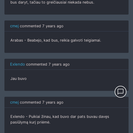
bus daryt, tačiau to greičiausiai niekada nebus.
cmej
commented
7 years ago
Arabas - Beabejo, kad bus, reikia galvoti teigiamai.
Exlendo
commented
7 years ago
Jau buvo
chat_bubble_outline
cmej
commented
7 years ago
Exlendo - Puikiai žinau, kad buvo dar pats buvau davęs
pasiūlymą kurį priėmė.