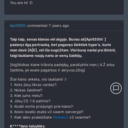
You are in! :D
April30th
commented
7 years ago
Taip taip, senas klanas vėl atgyjo. Buvau aš[April30th`]
padaręs ilgą pertrauką, bet pagavęs šiektiek hype'o, kurio
man davė [A|E], vėl čia sugrįžtam. Visi buvę nariai yra ištrinti,
taigi laukiame naujų nariu ar senų žaidėjų.
[big]Kolkas klane trūksta padejėjų, parašykite man į A.Ž arba
žaidime, jei esate pagarbus ir aktyvus.[/big]
Štai klano anketa, visi laukiami! :)
1. Koks jūsų tikras vardas?:
chat_bubble_outline
2. Nickas žaidime?:
3. Kiek jums metu?:
4. Jūsų CS 1.6 patirtis?:
5. Kodėl norite prisijungti prie klano?:
6. Kokio levelio esate x3 swarm serveryje?:
7. Kiek laiko praleidžiate
fleshas.lt
x3 swarme?:
K****lano taisyklės: