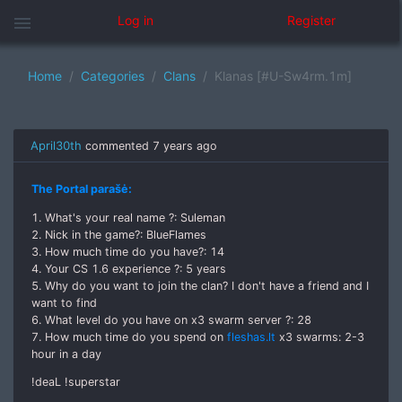
menu
Log in
Register
Home
Categories
Clans
Klanas [#U-Sw4rm.1m]
April30th
commented
7 years ago
The Portal parašė:
1. What's your real name ?: Suleman
2. Nick in the game?: BlueFlames
3. How much time do you have?: 14
4. Your CS 1.6 experience ?: 5 years
5. Why do you want to join the clan? I don't have a friend and I
want to find
6. What level do you have on x3 swarm server ?: 28
7. How much time do you spend on
fleshas.lt
x3 swarms: 2-3
hour in a day
!deaL !superstar