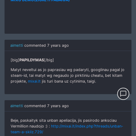
aimetti
commented
7 years ago
[big]
PAPILDYMAS
[/big]
Matyt neveltui as jo paprasiau wg padaryti, googlinau pagal jo
steam-id, tai matyt wg negaudo jo pirktiniu cheatu, bet kitam
projekte,
mixai.lt
jis turi bana uz cytinima, taigi.
chat_bubble_outline
aimetti
commented
7 years ago
Beje, paskaityk sita unban apeliacija, jis pasirodo anksciau
Vermillion naudojo :) :
http://mixai.lt/index.php?threads/unban-
team-a-skilz.729/