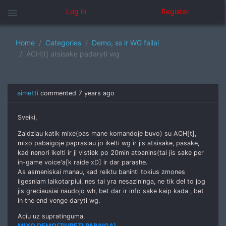
menu
Log in
Register
Home
Categories
Demo, ss ir WG failai
ACH[t] atsisake padaryti wg
aimetti
commented
7 years ago
Sveiki,
Zaidziau katik mixe(pas mane komandoje buvo) su ACH[t],
mixo pabaigoje paprasiau jo ikelti wg ir jis atsisake, pasake,
kad nenori ikelti ir ji vistiek po 20min atbanins(tai jis sake per
in-game voice'a[k raide xD] ir dar parashe.
As asmeniskai manau, kad reiktu baninti tokius zmones
ilgesniam laikotarpiui, nes tai yra nesazininga, ne tik del to jog
jis greciausiai naudojo wh, bet dar ir info sake kaip kada , bet
in the end venge daryti wg.
Aciu uz supratinguma.
MIXO DEMO(ZIURETI PABAIGA)