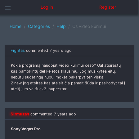
menu
Log in
Register
Home
Categories
Help
Cs video kūrimui
Fightas
commented
7 years ago
Kokia programą naudojat video kūrimui ceso? Gal atsirastų
kas pamokintų dėl keletos klausimų. Jog muzikytea eitų,
nebūtų sudėtingą nubui mokėt pakarpyt ten viską.
Žinaw jog atsiras kas ateisit čia pamalt šūda ir pasirodyt tai į
ateitį jum va :fuck2 !superstar
Sirmuzas
commented
7 years ago
Sony Vegas Pro