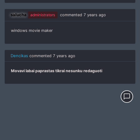
salucha
administrators
commented
7 years ago
windows movie maker
Dencikas
commented
7 years ago
Movavi labai paprastas tikrai nesunku redaguoti
chat_bubble_outline