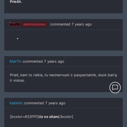
Priešh.
sauth
administrators
commented
7 years ago
MarTin
commented
7 years ago
Prieš, kam to reikia, tu nesinervuok ir paspectatink, duok ban'ą
ir viskas.
chat_bubble_outline
kablelis
commented
7 years ago
[bcolor=#33ffff]
Uz nx sitam
[/bcolor]