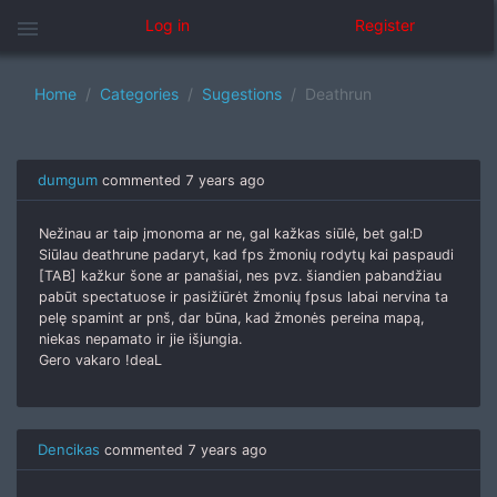
menu
Log in
Register
Home
Categories
Sugestions
Deathrun
dumgum
commented
7 years ago
Nežinau ar taip įmonoma ar ne, gal kažkas siūlė, bet gal:D
Siūlau deathrune padaryt, kad fps žmonių rodytų kai paspaudi
[TAB] kažkur šone ar panašiai, nes pvz. šiandien pabandžiau
pabūt spectatuose ir pasižiūrėt žmonių fpsus labai nervina ta
pelę spamint ar pnš, dar būna, kad žmonės pereina mapą,
niekas nepamato ir jie išjungia.
Gero vakaro !deaL
Dencikas
commented
7 years ago