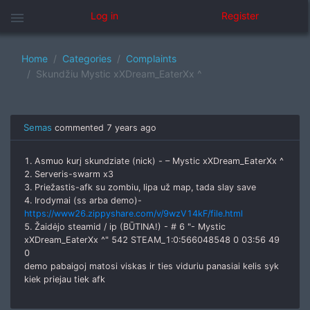
menu
Log in
Register
Home
Categories
Complaints
Skundžiu Mystic xXDream_EaterXx ^
Semas
commented
7 years ago
1. Asmuo kurį skundziate (nick) - – Mystic xXDream_EaterXx ^
2. Serveris-swarm x3
3. Priežastis-afk su zombiu, lipa už map, tada slay save
4. Irodymai (ss arba demo)-
https://www26.zippyshare.com/v/9wzV14kF/file.html
5. Žaidėjo steamid / ip (BŪTINA!) - # 6 "- Mystic
xXDream_EaterXx ^" 542 STEAM_1:0:566048548 0 03:56 49
0
demo pabaigoj matosi viskas ir ties viduriu panasiai kelis syk
kiek priejau tiek afk