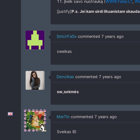
11. Įkelk savo nuotrauką (
WWW.Failai.LT
,
WW
[justify]
P.s. Jei kam sirdi lituanistam skaud
SmUrFaSx
commented
7 years ago
sweikas
Dencikas
commented
7 years ago
sw,sekmės
MarTin
commented
7 years ago
Sveikas B)