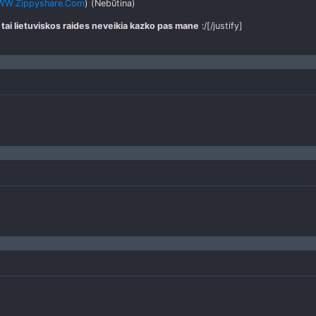
W.Zippyshare.Com
) (Nebūtina)
a tai lietuviskos raides neveikia kazko pas mane
:/[/justify]