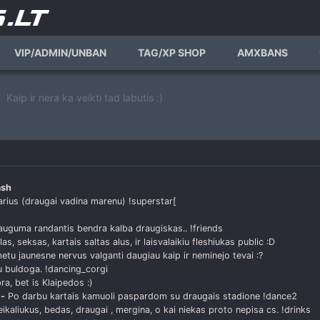
VIP/ADMIN/UNBAN
TAG/XP SHOP
AMXBANS
Kaip ir nera ka veikti tad labutis :)
ash
rius (draugai vadina marenu) !superstar[
uguma randantis bendra kalba draugiskas.. !friends
as, seksas, kartais saltas alus, ir laisvalaikiu fleshiukas public :D
tu jaunesne nervus valganti daugiau kaip ir neminejo tevai :?
 buldoga. !dancing_corgi
ra, bet is Klaipedos :)
?
-
Po darbu kartais kamuoli paspardom su draugais stadione !dance2
kaliukus, bedas, draugai , mergina, o kai niekas proto nepisa cs. !drinks