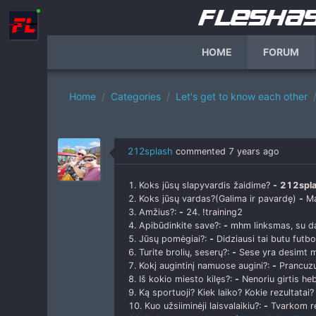
HOME
FORUM
Home
Categories
Let's get to know each other
212splash
commented
7 years ago
1. Koks jūsų slapyvardis žaidime?
-
212spl
2. Koks jūsų vardas?(Galima ir pavardę)
-
Ma
3. Amžius?:
-
24. !training2
4. Apibūdinkite save?:
-
mhm linksmas, su da
5. Jūsų pomėgiai?:
-
Didziausi tai butu futbol
6. Turite brolių, seserų?:
-
Sese yra desimt me
7. Kokį augintinį namuose augini?:
-
Prancuzu
8. Iš kokio miesto kilęs?:
-
Nenoriu girtis heb
9. Ką sportuoji? Kiek laiko? Kokie rezultatai
10. Kuo užsiiminėji laisvalaikiu?:
-
Tvarkom rei