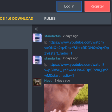
Log in
Register
standartas
2 days ago
CS 1.6 DOWNLOAD
RULES
!p
https://www.youtube.com/watch?
v=ZVGks6zkbVQ&list=RDZVGks6zkbVQ
volume_up
&start_radio=1
standartas
2 days ago
!p
https://www.youtube.com/watch?
v=QNQo2qzDpzY&list=RDQNQo2qzDp
zY&start_radio=1
standartas
2 days ago
!p
https://www.youtube.com/watch?
v=pSRWu_QzZwM&list=RDpSRWu_QzZ
wM&start_radio=1
Hevo
2 days ago