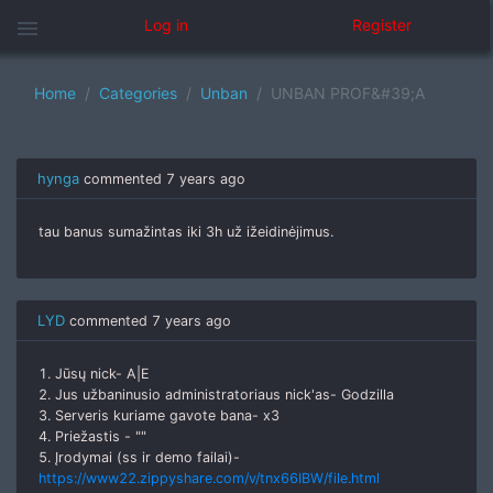
menu
Log in
Register
Home
Categories
Unban
UNBAN PROF&#39;A
hynga
commented
7 years ago
tau banus sumažintas iki 3h už ižeidinėjimus.
LYD
commented
7 years ago
1. Jūsų nick- A|E
2. Jus užbaninusio administratoriaus nick'as- Godzilla
3. Serveris kuriame gavote bana- x3
4. Priežastis - ""
5. Įrodymai (ss ir demo failai)-
https://www22.zippyshare.com/v/tnx66IBW/file.html