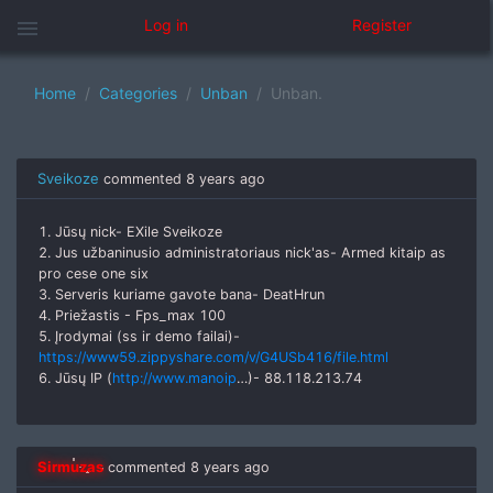
menu
Log in
Register
Home
Categories
Unban
Unban.
Sveikoze
commented
8 years ago
1. Jūsų nick- EXile Sveikoze
2. Jus užbaninusio administratoriaus nick'as- Armed kitaip as
pro cese one six
3. Serveris kuriame gavote bana- DeatHrun
4. Priežastis - Fps_max 100
5. Įrodymai (ss ir demo failai)-
https://www59.zippyshare.com/v/G4USb416/file.html
6. Jūsų IP (
http://www.manoip
…)- 88.118.213.74
Sirmuzas
commented
8 years ago