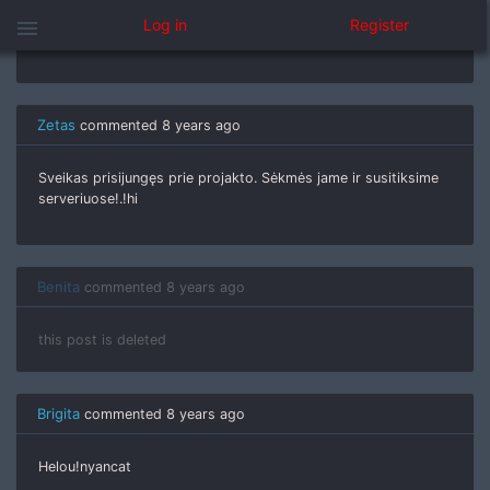
menu
Log in
Register
XD LABA
Zetas
commented
8 years ago
Sveikas prisijungęs prie projakto. Sėkmės jame ir susitiksime
serveriuose!.!hi
Benita
commented
8 years ago
this post is deleted
Brigita
commented
8 years ago
Helou!nyancat