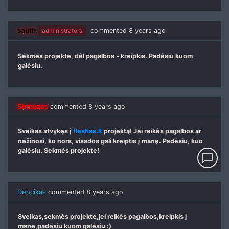
sauth
administrators
commented
8 years ago
Sėkmės projekte, dėl pagalbos - kreipkis. Padėsiu kuom
galėsiu.
Sirmuzas
commented
8 years ago
Sveikas atvykęs į
fleshas.lt
projektą! Jei reikės pagalbos ar
nežinosi, ko nors, visados gali kreiptis į manę. Padėsiu, kuo
galėsiu. Sekmės projekte!
chat_bubble_outline
Dencikas
commented
8 years ago
Sveikas,sekmės projekte,jei reikės pagalbos,kreipkis į
mane,padėsiu kuom galėsiu :)