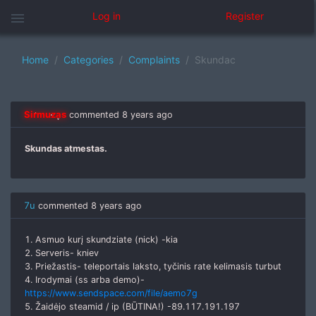
menu
Log in
Register
Home
Categories
Complaints
Skundac
Sirmuzas
commented
8 years ago
Skundas atmestas.
7u
commented
8 years ago
1. Asmuo kurį skundziate (nick) -kia
2. Serveris- kniev
3. Priežastis- teleportais laksto, tyčinis rate kelimasis turbut
4. Irodymai (ss arba demo)-
https://www.sendspace.com/file/aemo7g
5. Žaidėjo steamid / ip (BŪTINA!) -89.117.191.197