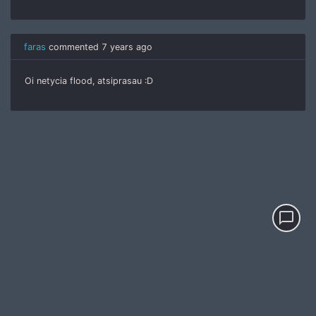
faras
commented
7 years ago
Oi netycia flood, atsiprasau :D
chat_bubble_outline