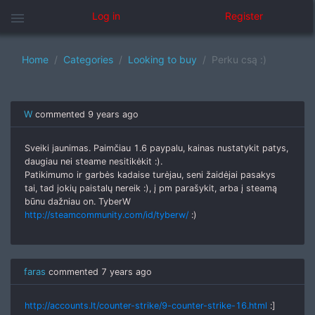
menu
Log in
Register
Home
Categories
Looking to buy
Perku csą :)
W
commented
9 years ago
Sveiki jaunimas. Paimčiau 1.6 paypalu, kainas nustatykit patys,
daugiau nei steame nesitikėkit :).
Patikimumo ir garbės kadaise turėjau, seni žaidėjai pasakys
tai, tad jokių paistalų nereik :), į pm parašykit, arba į steamą
būnu dažniau on. TyberW
http://steamcommunity.com/id/tyberw/
:)
faras
commented
7 years ago
http://accounts.lt/counter-strike/9-counter-strike-16.html
:]