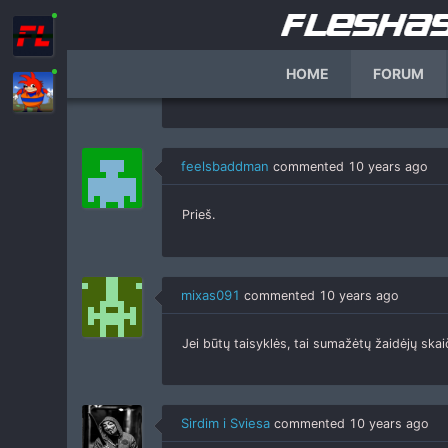
commented
10 years ago
1. Pasiūlymo pobudis(naujas serveris/weRam
2. Jūsų pasiūlymas- padaryti tam tikras tai
HOME
FORUM
zaideju tai patinka, butu geriau taisykles kuria
feelsbaddman
commented
10 years ago
Prieš.
mixas091
commented
10 years ago
Jei būtų taisyklės, tai sumažėtų žaidėjų skaič
Sirdim i Sviesa
commented
10 years ago