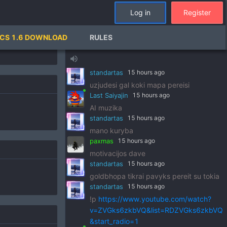
standartas
15 hours ago
Log in
Register
!p
https://www.youtube.com/watch?
v=pSRWu_QzZwM&list=RDpSRWu_QzZ
kad daugeliui
CS 1.6 DOWNLOAD
RULES
wM&start_radio=1
paxmas
15 hours ago
volume_up
dj standart
standartas
15 hours ago
uzjudesi gal koki mapa pereisi
Last Saiyajin
15 hours ago
AI muzika
standartas
15 hours ago
mano kuryba
paxmas
15 hours ago
motivacijos dave
standartas
15 hours ago
goldbhopa tikrai pavyks pereit su tokia
standartas
15 hours ago
!p
https://www.youtube.com/watch?
v=ZVGks6zkbVQ&list=RDZVGks6zkbVQ
&start_radio=1