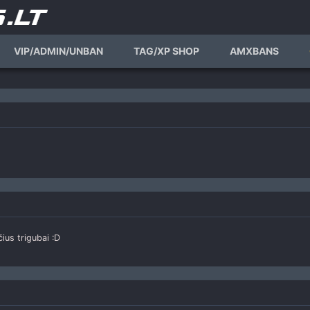
us- Knife serveriui
sykles, kad butu idomumas zaist, nes siuo metu ten gryna mesa, negalvoju 
VIP/ADMIN/UNBAN
TAG/XP SHOP
AMXBANS
s visi turetu laikytis.
ius trigubai :D