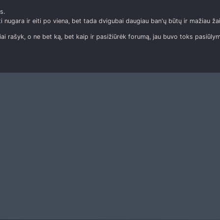
s.
 nugara ir eiti po viena, bet tada dvigubai daugiau ban'ų būtų ir mažiau žai
iai rašyk, o ne bet ką, bet kaip ir pasižiūrėk forumą, jau buvo toks pasiūly