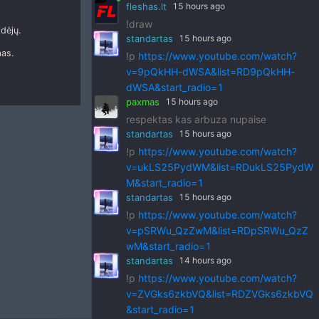
fleshas.lt
15 hours ago
!draw
dėjų.
standartas
15 hours ago
mas.
!p
https://www.youtube.com/watch?
v=9pQkHH-dWSA&list=RD9pQkHH-
dWSA&start_radio=1
paxmas
15 hours ago
respektas kas arbuza nupaise
standartas
15 hours ago
!p
https://www.youtube.com/watch?
v=ukLS25PydWM&list=RDukLS25PydW
M&start_radio=1
standartas
15 hours ago
!p
https://www.youtube.com/watch?
v=pSRWu_QzZwM&list=RDpSRWu_QzZ
wM&start_radio=1
standartas
14 hours ago
!p
https://www.youtube.com/watch?
v=ZVGks6zkbVQ&list=RDZVGks6zkbVQ
&start_radio=1