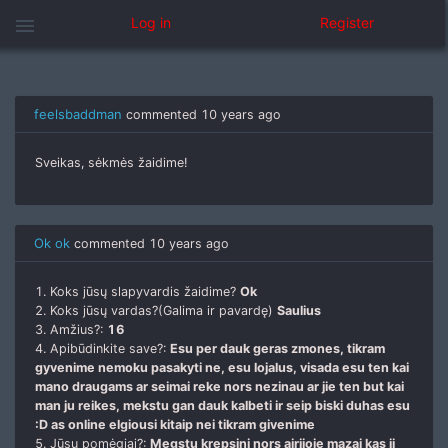
Home
Categories
Let's get to know each other
menu
Log in
Register
Susipazinkime
feelsbaddman
commented
10 years ago
Sveikas, sėkmės žaidime!
Ok ok
commented
10 years ago
1. Koks jūsų slapyvardis žaidime?
Ok
2. Koks jūsų vardas?(Galima ir pavardę)
Saulius
3. Amžius?:
16
4. Apibūdinkite save?:
Esu per dauk geras zmones, tikram
gyvenime nemoku pasakyti ne, esu lojalus, visada esu ten kai
mano draugams ar seimai reke nors nezinau ar jie ten but kai
man ju reikes, mekstu gan dauk kalbeti ir seip biski duhas esu
:D as online elgiousi kitaip nei tikram givenime
5. Jūsų pomėgiai?:
Megstu krepsini nors airijoje mazai kas ji