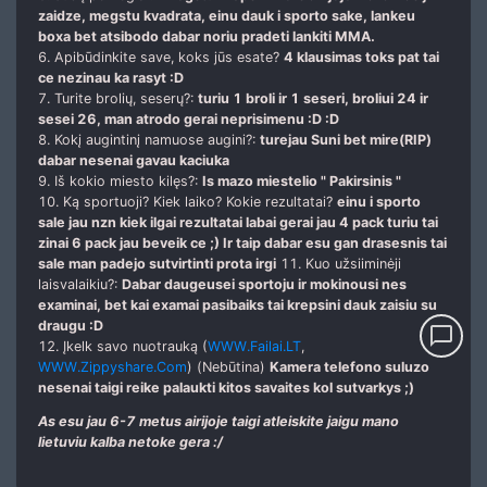
zaidze, megstu kvadrata, einu dauk i sporto sake, lankeu
boxa bet atsibodo dabar noriu pradeti lankiti MMA.
6. Apibūdinkite save, koks jūs esate?
4 klausimas toks pat tai
ce nezinau ka rasyt :D
7. Turite brolių, seserų?:
turiu 1 broli ir 1 seseri, broliui 24 ir
sesei 26, man atrodo gerai neprisimenu :D :D
8. Kokį augintinį namuose augini?:
turejau Suni bet mire(RIP)
dabar nesenai gavau kaciuka
9. Iš kokio miesto kilęs?:
Is mazo miestelio " Pakirsinis "
10. Ką sportuoji? Kiek laiko? Kokie rezultatai?
einu i sporto
sale jau nzn kiek ilgai rezultatai labai gerai jau 4 pack turiu tai
zinai 6 pack jau beveik ce ;) Ir taip dabar esu gan drasesnis tai
sale man padejo sutvirtinti prota irgi
11. Kuo užsiiminėji
laisvalaikiu?:
Dabar daugeusei sportoju ir mokinousi nes
examinai, bet kai examai pasibaiks tai krepsini dauk zaisiu su
draugu :D
chat_bubble_outline
12. Įkelk savo nuotrauką (
WWW.Failai.LT
,
WWW.Zippyshare.Com
) (Nebūtina)
Kamera telefono suluzo
nesenai taigi reike palaukti kitos savaites kol sutvarkys ;)
As esu jau 6-7 metus airijoje taigi atleiskite jaigu mano
lietuviu kalba netoke gera :/