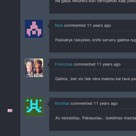
Na gėjus neturėtu būti vartojamas kaip įžeid
Nub
commented
11 years ago
Paskaityk taisykles, knife servery galima nug
Frenchas
commented
11 years ago
Galima , bet vis tiek nėra malonu kai tave pa
Kirsmas
commented
11 years ago
As neizeidiau.. Paklausiau… Izeidimas mazdau