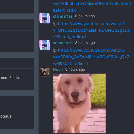
v=ZVGks6zkbVQ&list=RDZVGks6zkbVQ
&start_radio=1
standartas
8 hours ago
!p
https://www.youtube.com/watch?
v=QNQo2qzDpzY&list=RDQNQo2qzDp
zY&start_radio=1
standartas
8 hours ago
!p
https://www.youtube.com/watch?
v=pSRWu_QzZwM&list=RDpSRWu_QzZ
wM&start_radio=1
Hevo
8 hours ago
 nes ižeidė.
mogaus.