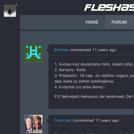
HOME
FORUM
Home
Categories
Complaints
Skundziu Toxy
Kirsmas
commented
11 years ago
1. Asmuo kurį skundziate (nick, steam id/ip)
2. Serveris- Knife
3. Priežastis- Tai taip. Jis nukilino nugara, 
dejo bana uz admin izeidinejimus.
4. Irodymai (ss arba demo)-
P.S Nekreipkit demessio del windowed. Del 
Frenchas
commented
11 years ago