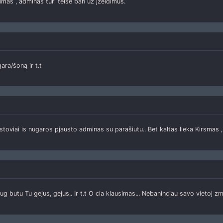
imas , adminas turi teise ban uz įžeidimus.
ara/šoną ir t.t
stoviai is nugaros pjausto adminas su parašiutu.. Bet kaltas lieka Kirsmas ,
g butu Tu gejus, gejus.. Ir t.t O cia klausimas... Nebaninciau savo vietoj z