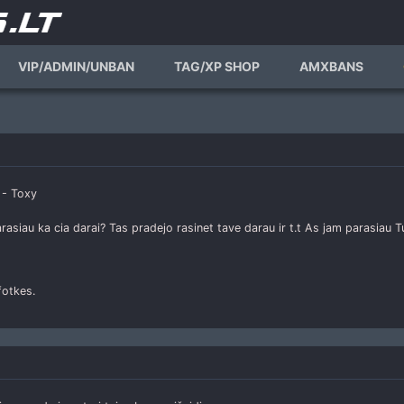
VIP/ADMIN/UNBAN
TAG/XP SHOP
AMXBANS
 - Toxy
parasiau ka cia darai? Tas pradejo rasinet tave darau ir t.t As jam parasiau Tu
fotkes.